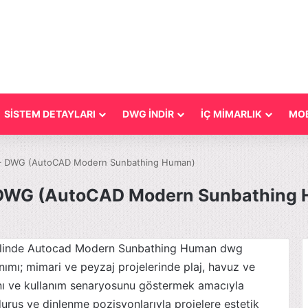
SİSTEM DETAYLARI
DWG İNDİR
İÇ MİMARLIK
MOB
– DWG (AutoCAD Modern Sunbathing Human)
 DWG (AutoCAD Modern Sunbathing
 dilinde Autocad Modern Sunbathing Human dwg
ımı; mimari ve peyzaj projelerinde plaj, havuz ve
nı ve kullanım senaryosunu göstermek amacıyla
 duruş ve dinlenme pozisyonlarıyla projelere estetik