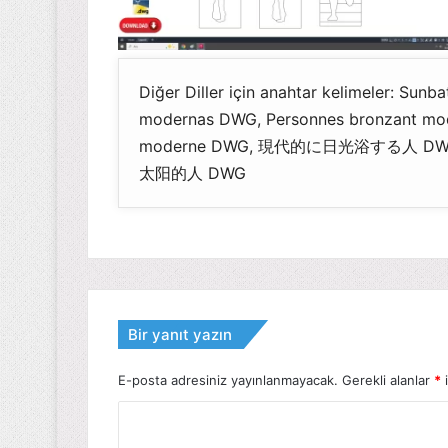
Diğer Diller için anahtar kelimeler: Sun
modernas DWG, Personnes bronzant mod
moderne DWG, 現代的に日光浴する人 DWG, P
太阳的人 DWG
Bir yanıt yazın
E-posta adresiniz yayınlanmayacak.
Gerekli alanlar
*
i
Y
o