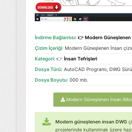
İndirme Bağlantısı
: 👉
Modern Güneşlenen
Çizim İçeriği
: Modern Güneşlenen İnsan çi
Kategori
: 👉
İnsan Tefrişleri
Dosya Türü
:
AutoCAD Programı, DWG Sür
Dosya Boyutu
: 000 mb.
Modern Güneşlenen İnsan (Mo
Modern güneşlenen insan DWG
çi
projelerinde kullanılmak üzere hazı