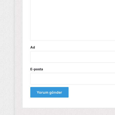
r
u
m
*
Ad
E-posta