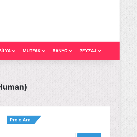
İLYA
MUTFAK
BANYO
PEYZAJ
 Human)
Proje Ara
Arama: