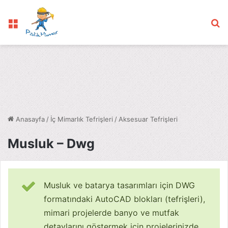
Menü
Ar
Anasayfa
/
İç Mimarlık Tefrişleri
/
Aksesuar Tefrişleri
Musluk – Dwg
Musluk ve batarya tasarımları için DWG
formatındaki AutoCAD blokları (tefrişleri),
mimari projelerde banyo ve mutfak
detaylarını göstermek için projelerinizde