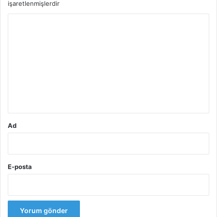
işaretlenmişlerdir
Y
o
r
u
m
*
Ad
E-posta