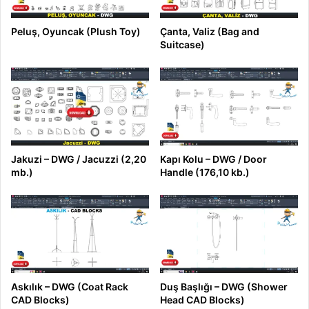
Peluş, Oyuncak (Plush Toy)
Çanta, Valiz (Bag and
Suitcase)
Jakuzi – DWG / Jacuzzi (2,20
Kapı Kolu – DWG / Door
mb.)
Handle (176,10 kb.)
Askılık – DWG (Coat Rack
Duş Başlığı – DWG (Shower
CAD Blocks)
Head CAD Blocks)