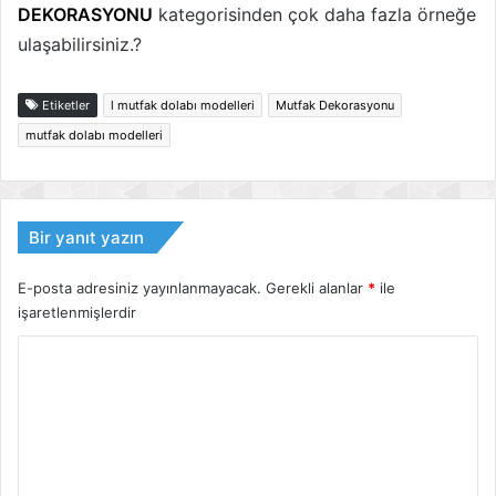
DEKORASYONU
kategorisinden çok daha fazla örneğe
ulaşabilirsiniz.?
Etiketler
l mutfak dolabı modelleri
Mutfak Dekorasyonu
mutfak dolabı modelleri
Bir yanıt yazın
E-posta adresiniz yayınlanmayacak.
Gerekli alanlar
*
ile
işaretlenmişlerdir
Y
o
r
u
m