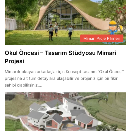
Mimari Proje Fikirleri
Okul Öncesi – Tasarım Stüdyosu Mimari
Projesi
Mimarlık okuyan arkadaşlar için Konsept tasarım “Okul Öncesi”
projesine ait tüm detaylara ulaşabilir ve projeniz için bir fikir
sahibi olabilirsiniz.…