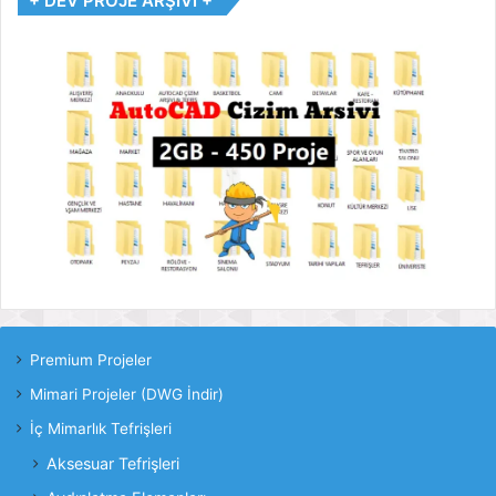
+ DEV PROJE ARŞİVİ +
Premium Projeler
Mimari Projeler (DWG İndir)
İç Mimarlık Tefrişleri
Aksesuar Tefrişleri