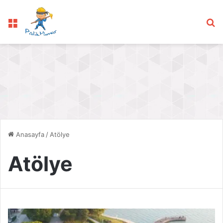
Menü
Ar
Anasayfa
/
Atölye
Atölye