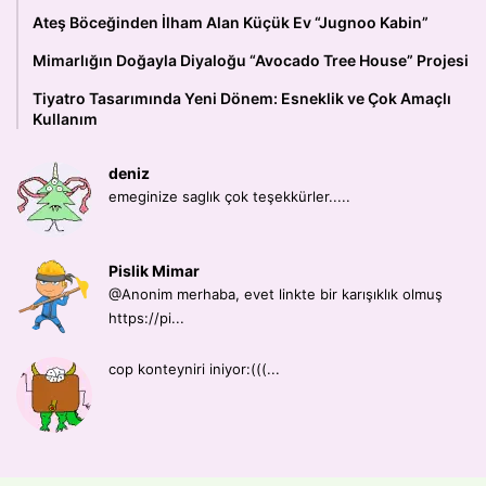
Ateş Böceğinden İlham Alan Küçük Ev “Jugnoo Kabin”
Mimarlığın Doğayla Diyaloğu “Avocado Tree House” Projesi
Tiyatro Tasarımında Yeni Dönem: Esneklik ve Çok Amaçlı
Kullanım
deniz
emeginize saglık çok teşekkürler.....
Pislik Mimar
@Anonim merhaba, evet linkte bir karışıklık olmuş
https://pi...
cop konteyniri iniyor:(((...