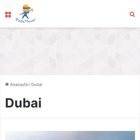
Menü
Ar
Anasayfa
/
Dubai
Dubai