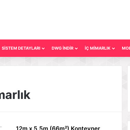
SİSTEM DETAYLARI
DWG İNDİR
İÇ MİMARLIK
MOB
marlık
12m x 5,5m (66m²) Konteyner