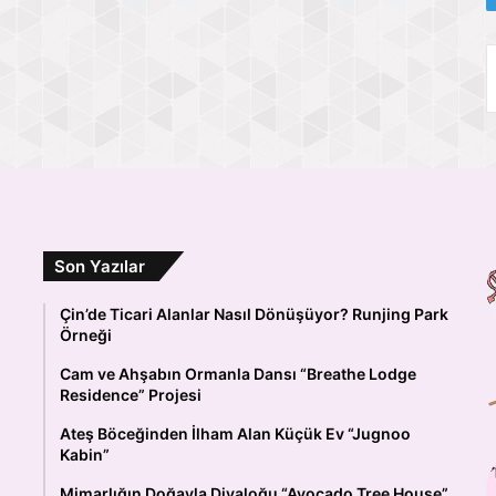
Son Yazılar
Çin’de Ticari Alanlar Nasıl Dönüşüyor? Runjing Park
Örneği
Cam ve Ahşabın Ormanla Dansı “Breathe Lodge
Residence” Projesi
Ateş Böceğinden İlham Alan Küçük Ev “Jugnoo
Kabin”
Mimarlığın Doğayla Diyaloğu “Avocado Tree House”