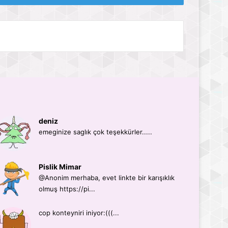
deniz
emeginize saglık çok teşekkürler.....
Pislik Mimar
@Anonim merhaba, evet linkte bir karışıklık
olmuş https://pi...
cop konteyniri iniyor:(((...