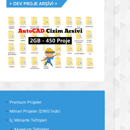
+ DEV PROJE ARŞİVİ +
Premium Projeler
Mimari Projeler (DWG İndir)
İç Mimarlık Tefrişleri
Aksesuar Tefrişleri