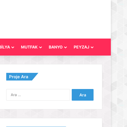
İLYA
MUTFAK
BANYO
PEYZAJ
Proje Ara
Arama: