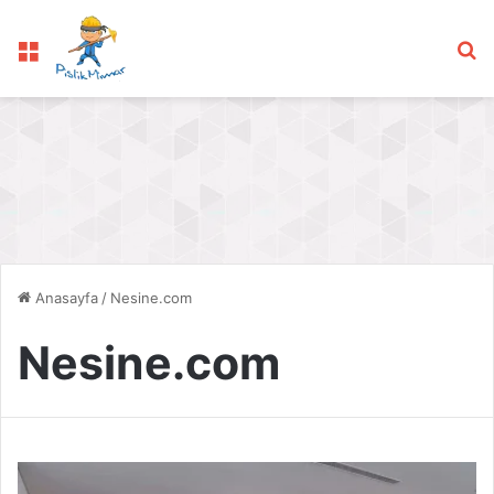
Menü
Ar
Anasayfa
/
Nesine.com
Nesine.com