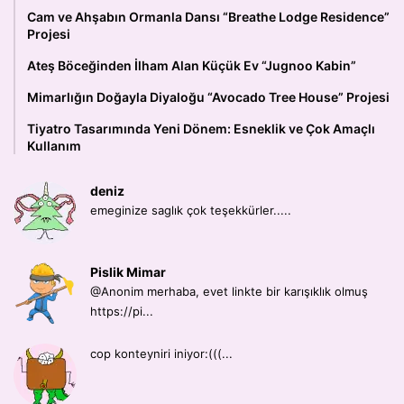
Cam ve Ahşabın Ormanla Dansı “Breathe Lodge Residence”
Projesi
Ateş Böceğinden İlham Alan Küçük Ev “Jugnoo Kabin”
Mimarlığın Doğayla Diyaloğu “Avocado Tree House” Projesi
Tiyatro Tasarımında Yeni Dönem: Esneklik ve Çok Amaçlı
Kullanım
deniz
emeginize saglık çok teşekkürler.....
Pislik Mimar
@Anonim merhaba, evet linkte bir karışıklık olmuş
https://pi...
cop konteyniri iniyor:(((...