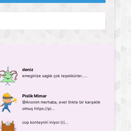
deniz
emeginize saglık çok teşekkürler.....
Pislik Mimar
@Anonim merhaba, evet linkte bir karışıklık
olmuş https://pi...
cop konteyniri iniyor:(((...