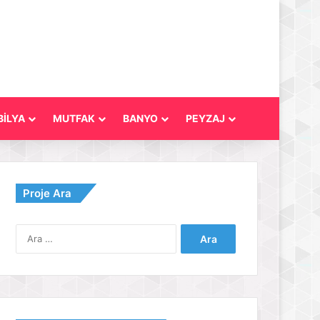
İLYA
MUTFAK
BANYO
PEYZAJ
Proje Ara
Arama: