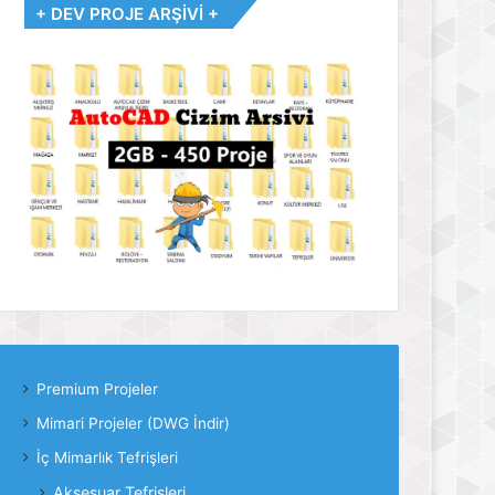
+ DEV PROJE ARŞİVİ +
Premium Projeler
Mimari Projeler (DWG İndir)
İç Mimarlık Tefrişleri
Aksesuar Tefrişleri