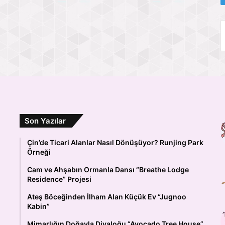
Son Yazılar
Çin’de Ticari Alanlar Nasıl Dönüşüyor? Runjing Park
Örneği
Cam ve Ahşabın Ormanla Dansı “Breathe Lodge
Residence” Projesi
Ateş Böceğinden İlham Alan Küçük Ev “Jugnoo
Kabin”
Mimarlığın Doğayla Diyaloğu “Avocado Tree House”