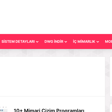
SİSTEM DETAYLARI
DWG İNDİR
İÇ MİMARLIK
MOB
10+ Mimari Çizim Programları