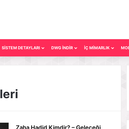
SİSTEM DETAYLARI
DWG İNDİR
İÇ MİMARLIK
MOB
leri
Zaha Hadid Kimdir? – Geleceği