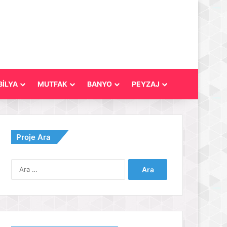
İLYA
MUTFAK
BANYO
PEYZAJ
Proje Ara
Arama: