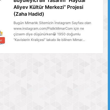
Büyüleyici Bir Tasarım “Haydar
Aliyev Kültür Merkezi” Projesi
(Zaha Hadid)
Bugün Mimarlık Sitemizin İnstagram Sayfası olan
www.instagram.com/PislikMimarCom için ne
çizsem diye düşünürken😀 1950 doğumlu
“Kavislerin Kraliçesi” lakabı ile bilinen Mimar…
er