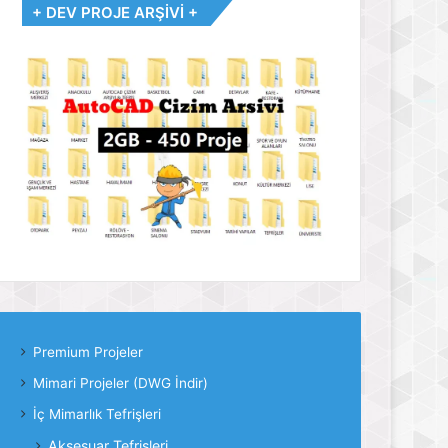
+ DEV PROJE ARŞİVİ +
Premium Projeler
Mimari Projeler (DWG İndir)
İç Mimarlık Tefrişleri
Aksesuar Tefrişleri