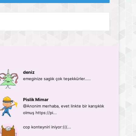
deniz
emeginize saglık çok teşekkürler.....
Pislik Mimar
@Anonim merhaba, evet linkte bir karışıklık
olmuş https://pi...
cop konteyniri iniyor:(((...