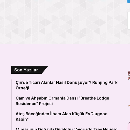
Son Yazılar
Çin’de Ticari Alanlar Nasıl Dönüşüyor? Runjing Park
Örneği
Cam ve Ahşabın Ormanla Dansı “Breathe Lodge
Residence” Projesi
Ateş Böceğinden İlham Alan Küçük Ev “Jugnoo
Kabin”
Mimarlığın Doğayla Diyaloğu “Avocado Tree House”