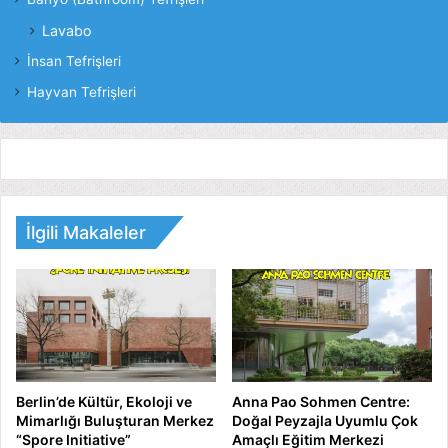
Lavabo
İnsan Tefrişleri
Hayvan Tefrişleri
İlgili Makaleler
Berlin’de Kültür, Ekoloji ve
Anna Pao Sohmen Centre:
Mimarlığı Buluşturan Merkez
Doğal Peyzajla Uyumlu Çok
“Spore Initiative”
Amaçlı Eğitim Merkezi