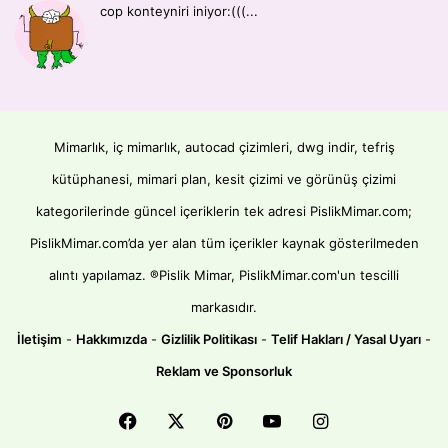
cop konteyniri iniyor:(((...
Mimarlık, iç mimarlık, autocad çizimleri, dwg indir, tefriş
kütüphanesi, mimari plan, kesit çizimi ve görünüş çizimi
kategorilerinde güncel içeriklerin tek adresi PislikMimar.com;
PislikMimar.com’da yer alan tüm içerikler kaynak gösterilmeden
alıntı yapılamaz. ®Pislik Mimar, PislikMimar.com'un tescilli
markasıdır.
İletişim
-
Hakkımızda
-
Gizlilik Politikası
-
Telif Hakları / Yasal Uyarı
-
Reklam ve Sponsorluk
Facebook
X
Pinterest
YouTube
Instagram