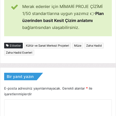
Merak edenler için MİMARİ PROJE ÇİZİMİ
1/50 standartlarına uygun yazımız 👉
Plan
üzerinden basit Kesit Çizim anlatımı
bağlantısından ulaşabilirsiniz.
Etiketler
Kültür ve Sanat Merkezi Projeleri
Müze
Zaha Hadid
Zaha Hadid Eserleri
Bir yanıt yazın
E-posta adresiniz yayınlanmayacak.
Gerekli alanlar
*
ile
işaretlenmişlerdir
Y
o