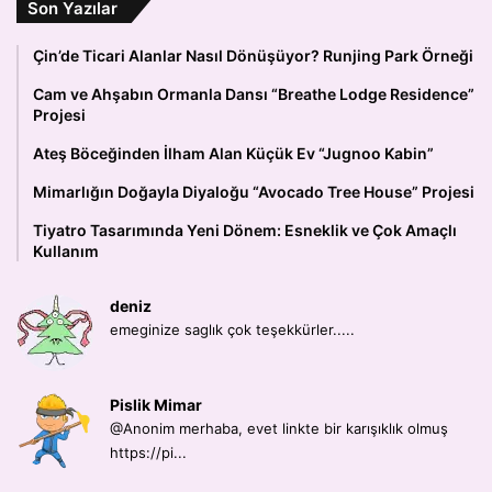
Son Yazılar
Çin’de Ticari Alanlar Nasıl Dönüşüyor? Runjing Park Örneği
Cam ve Ahşabın Ormanla Dansı “Breathe Lodge Residence”
Projesi
Ateş Böceğinden İlham Alan Küçük Ev “Jugnoo Kabin”
Mimarlığın Doğayla Diyaloğu “Avocado Tree House” Projesi
Tiyatro Tasarımında Yeni Dönem: Esneklik ve Çok Amaçlı
Kullanım
deniz
emeginize saglık çok teşekkürler.....
Pislik Mimar
@Anonim merhaba, evet linkte bir karışıklık olmuş
https://pi...