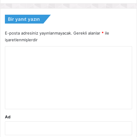
Bir yanıt yazın
E-posta adresiniz yayınlanmayacak.
Gerekli alanlar
*
ile
işaretlenmişlerdir
Y
o
r
u
m
*
Ad