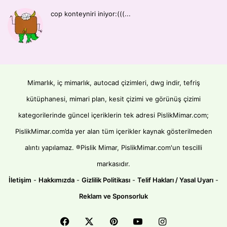
cop konteyniri iniyor:(((...
Mimarlık, iç mimarlık, autocad çizimleri, dwg indir, tefriş
kütüphanesi, mimari plan, kesit çizimi ve görünüş çizimi
kategorilerinde güncel içeriklerin tek adresi PislikMimar.com;
PislikMimar.com’da yer alan tüm içerikler kaynak gösterilmeden
alıntı yapılamaz. ®Pislik Mimar, PislikMimar.com'un tescilli
markasıdır.
İletişim
-
Hakkımızda
-
Gizlilik Politikası
-
Telif Hakları / Yasal Uyarı
-
Reklam ve Sponsorluk
Facebook
X
Pinterest
YouTube
Instagram