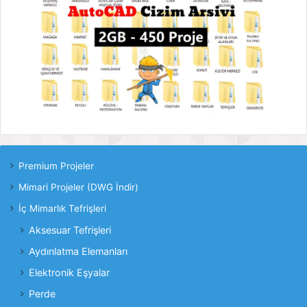
Premium Projeler
Mimari Projeler (DWG İndir)
İç Mimarlık Tefrişleri
Aksesuar Tefrişleri
Aydınlatma Elemanları
Elektronik Eşyalar
Perde