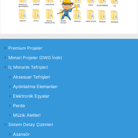
Premium Projeler
Mimari Projeler (DWG İndir)
İç Mimarlık Tefrişleri
Aksesuar Tefrişleri
Aydınlatma Elemanları
Elektronik Eşyalar
Perde
Müzik Aletleri
Sistem Detay Çizimleri
Asansör