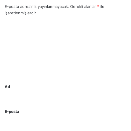
E-posta adresiniz yayınlanmayacak.
Gerekli alanlar
*
ile
işaretlenmişlerdir
Y
o
r
u
m
*
Ad
E-posta