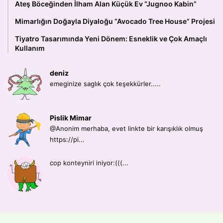
Ateş Böceğinden İlham Alan Küçük Ev “Jugnoo Kabin”
Mimarlığın Doğayla Diyaloğu “Avocado Tree House” Projesi
Tiyatro Tasarımında Yeni Dönem: Esneklik ve Çok Amaçlı
Kullanım
deniz
emeginize saglık çok teşekkürler.....
Pislik Mimar
@Anonim merhaba, evet linkte bir karışıklık olmuş
https://pi...
cop konteyniri iniyor:(((...