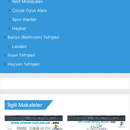
Kent Mobilyaları
Çocuk Oyun Alanı
Spor Alanları
Heykel
Banyo (Bathroom) Tefrişleri
Lavabo
İnsan Tefrişleri
Hayvan Tefrişleri
İlgili Makaleler