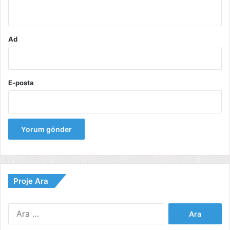
*
Ad
E-posta
Proje Ara
Arama: