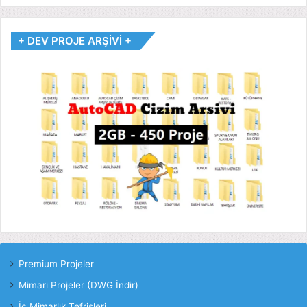
+ DEV PROJE ARŞİVİ +
Premium Projeler
Mimari Projeler (DWG İndir)
İç Mimarlık Tefrişleri