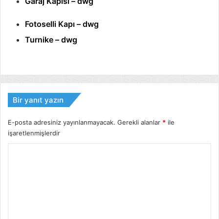
Garaj Kapısı – dwg
Fotoselli Kapı – dwg
Turnike – dwg
Bir yanıt yazın
E-posta adresiniz yayınlanmayacak.
Gerekli alanlar
*
ile
işaretlenmişlerdir
Y
o
r
u
m