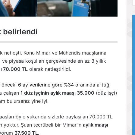
 belirlendi
k netleşti. Konu Mimar ve Mühendis maaşlarına
ı ve piyasa koşulları çerçevesinde en az 3 yıllık
ı 70.000 TL
olarak netleştirildi.
, önceki 6 ay verilerine göre %34 oranında arttığı
a çalışan
1 düz işçinin aylık maaşı 35.000
(düz işçi)
m bulursanız yine iyi.
aşları öyle yukarıda sizlerle paylaşılan 70.000 TL
 yoktur. Şuan tecrübeli bir Mimar’ın
aylık maaşı
üyorum
37.500 TL.