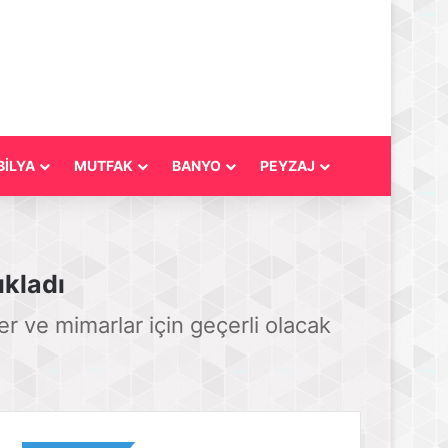
İLYA
MUTFAK
BANYO
PEYZAJ
ıkladı
r ve mimarlar için geçerli olacak