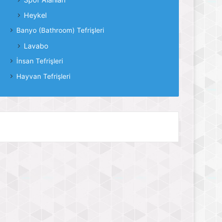
Heykel
Banyo (Bathroom) Tefrişleri
Lavabo
İnsan Tefrişleri
Hayvan Tefrişleri