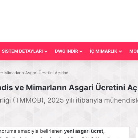
SİSTEM DETAYLARI
DWG İNDİR
İÇ MİMARLIK
MOB
 Mimarların Asgari Ücretini Açıkladı
is ve Mimarların Asgari Ücretini Aç
iği (TMMOB), 2025 yılı itibarıyla mühendisle
ı koruma amacıyla belirlenen
yeni asgari ücret,