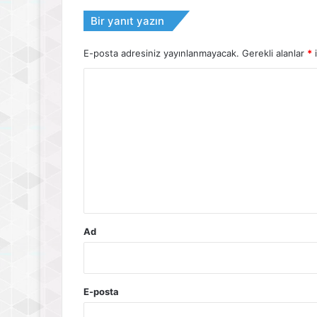
Bir yanıt yazın
E-posta adresiniz yayınlanmayacak.
Gerekli alanlar
*
i
Y
o
r
u
m
*
Ad
E-posta