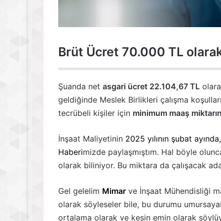
Brüt Ücret 70.000 TL olarak
Şuanda net
asgari ücret 22.104,67 TL
olara
geldiğinde Meslek Birlikleri çalışma koşullar
tecrübeli kişiler için
minimum maaş miktarın
İnşaat Maliyetinin
2025 yılının şubat ayında
Haberi
mizde paylaşmıştım. Hal böyle olunc
olarak biliniyor. Bu miktara da çalışacak ada
Gel gelelim
Mimar
ve İnşaat Mühendisliği ma
olarak söyleseler bile, bu durumu umursayan
ortalama olarak ve kesin emin olarak söyl