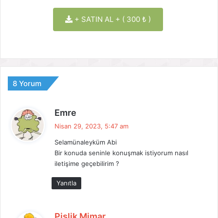
+ SATIN AL + ( 300 ₺ )
8 Yorum
d
Emre
e
Nisan 29, 2023, 5:47 am
d
Selamünaleyküm Abi
i
Bir konuda seninle konuşmak istiyorum nasıl
k
iletişime geçebilirim ?
i
:
Yanıtla
d
Pislik Mimar