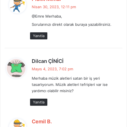
e
Nisan 30, 2023, 12:11 pm
d
@Emre Merhaba,
i
k
Sorularınızı direkt olarak buraya yazabilirsiniz.
i
Yanıtla
:
d
Dilcan ÇİNİCİ
e
Mayıs 4, 2023, 7:02 pm
d
Merhaba müzik aletleri satan bir iş yeri
i
tasarlıyorum. Müzik aletleri tefrişleri var ise
k
yardımcı olabilir misiniz?
i
:
Yanıtla
d
Cemil B.
e