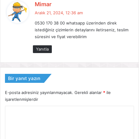
d
Mimar
e
Aralık 21, 2024, 12:36 am
d
0530 170 38 00 whatsapp üzerinden direk
i
istediğiniz çizimlerin detaylarını iletirseniz, teslim
k
süresini ve fiyat verebilirim
i
:
Yanıtla
Bir yanıt yazın
E-posta adresiniz yayınlanmayacak.
Gerekli alanlar
*
ile
işaretlenmişlerdir
Y
o
r
u