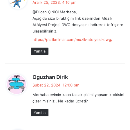
Aralık 25, 2023, 4:16 pm
d
@Dilcan ÇİNİCİ Merhaba,
i
Aşağıda size bıraktığım link üzerinden Müzik
k
Atölyesi Projesi DWG dosyasını indirerek tefrişlere
i
ulaşabilirsiniz.
:
https://pislikmimar.com/muzik-atolyesi-dwg/
Yanıtla
d
Oguzhan Dirik
e
Şubat 22, 2024, 12:00 pm
d
Merhaba evimin kaba taslak çizimi yapsam krokisini
i
çizer misiniz . Ne kadar ücreti?
k
i
Yanıtla
: