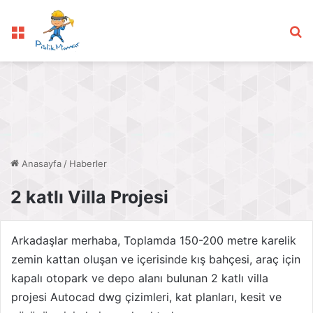
Menü
Ar
Anasayfa
/
Haberler
2 katlı Villa Projesi
Zemin Kat Planı
Arkadaşlar merhaba, Toplamda 150-200 metre karelik
zemin kattan oluşan ve içerisinde kış bahçesi, araç için
1. Kat Planı
kapalı otopark ve depo alanı bulunan 2 katlı villa
Kesit Çizimleri
projesi Autocad dwg çizimleri, kat planları, kesit ve