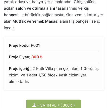
yatak odası ve banyo yer almaktadır. Giriş holüne
açılan
salon ve oturma alanı
tasarlanmış ve
kış
bahçesi
ile bütünlük sağlanmıştır. Yine zemin katta yer
alan
Mutfak ve Yemek Masası
alanı kış bahçesi ise iç
içedir.
Proje kodu
: P001
Proje Fiyatı
;
300 ₺
Proje içeriği
; 2 Katlı Villa plan çizimleri, 1 Görünüş
çizimi ve 1 adet 1/50 ölçek Kesit çizimi yer
almaktadır.
+ SATIN AL + ( 300 ₺ )