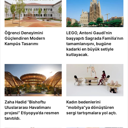
Öğrenci Deneyimini
LEGO, Antoni Gaudí’nin
Güçlendiren Modern
başyapıtı Sagrada Familia’nın
Kampüs Tasarımı
tamamlanışını, bugüne
kadarki en büyük setiyle
kutlayacak.
Zaha Hadid “Bishoftu
Kadın bedenlerini
Uluslararası Havalimanı
“mobilya”ya dönüştüren
projesi” Etiyopya’da resmen
sergi tartışmalara yol açtı.
tanıtıldı.