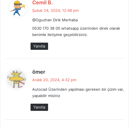
d
Cemil B.
e
Şubat 24, 2024, 12:48 pm
d
@Oguzhan Dirik Merhaba
i
k
0530 170 38 00 whatsapp üzerinden direk olarak
i
benimle iletişime geçebilirsiniz.
:
Yanıtla
d
ömer
e
Aralık 20, 2024, 4:32 pm
d
Autocad Üzerinden yapılması gereken bir çizim var,
i
yapabilir misiniz
k
i
Yanıtla
: