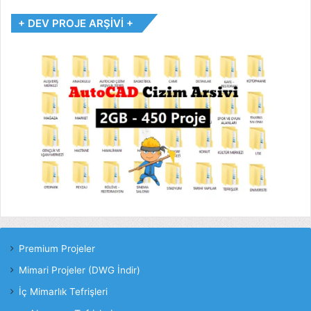
+ DEV PROJE ARŞİVİ +
Premium Projeler
Mimari Projeler (DWG İndir)
İç Mimarlık Tefrişleri