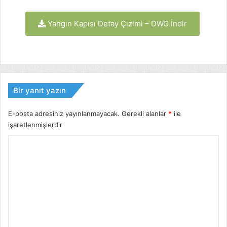
Yangın Kapısı Detay Çizimi – DWG İndir
Bir yanıt yazın
E-posta adresiniz yayınlanmayacak.
Gerekli alanlar
*
ile
işaretlenmişlerdir
Y
o
r
u
m
*