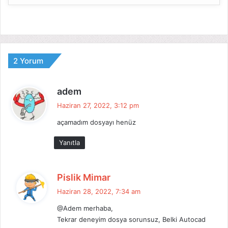
2 Yorum
d
adem
e
Haziran 27, 2022, 3:12 pm
d
açamadım dosyayı henüz
i
k
Yanıtla
i
:
d
Pislik Mimar
e
Haziran 28, 2022, 7:34 am
d
@Adem merhaba,
i
Tekrar deneyim dosya sorunsuz, Belki Autocad
k