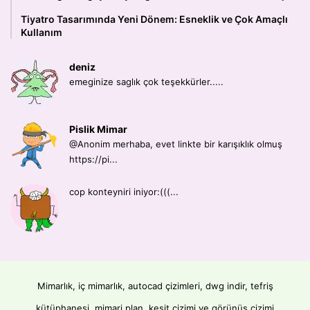
Tiyatro Tasarımında Yeni Dönem: Esneklik ve Çok Amaçlı
Kullanım
deniz
emeginize saglık çok teşekkürler.....
Pislik Mimar
@Anonim merhaba, evet linkte bir karışıklık olmuş
https://pi...
cop konteyniri iniyor:(((...
Mimarlık, iç mimarlık, autocad çizimleri, dwg indir, tefriş
kütüphanesi, mimari plan, kesit çizimi ve görünüş çizimi