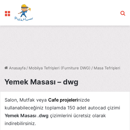
Menü
Ar
Anasayfa
/
Mobilya Tefrişleri (Furniture DWG)
/
Masa Tefrişleri
Yemek Masası – dwg
Salon, Mutfak veya
Cafe projeleri
nizde
kullanabileceğiniz toplamda 150 adet autocad çizimi
Yemek Masası .dwg
çizimlerini ücretsiz olarak
indirebilirsiniz.