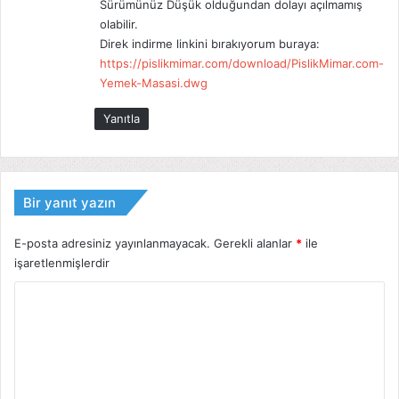
Sürümünüz Düşük olduğundan dolayı açılmamış
i
olabilir.
:
Direk indirme linkini bırakıyorum buraya:
https://pislikmimar.com/download/PislikMimar.com-
Yemek-Masasi.dwg
Yanıtla
Bir yanıt yazın
E-posta adresiniz yayınlanmayacak.
Gerekli alanlar
*
ile
işaretlenmişlerdir
Y
o
r
u