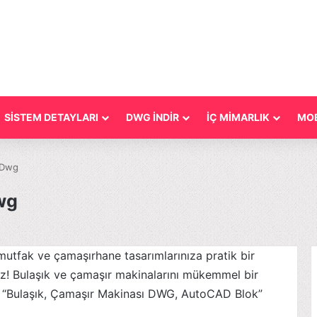
SİSTEM DETAYLARI
DWG İNDİR
İÇ MİMARLIK
MOB
 Dwg
wg
tfak ve çamaşırhane tasarımlarınıza pratik bir
z! Bulaşık ve çamaşır makinalarını mükemmel bir
in “Bulaşık, Çamaşır Makinası DWG, AutoCAD Blok”