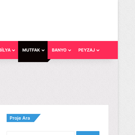
İLYA
MUTFAK
BANYO
PEYZAJ
Proje Ara
Arama: