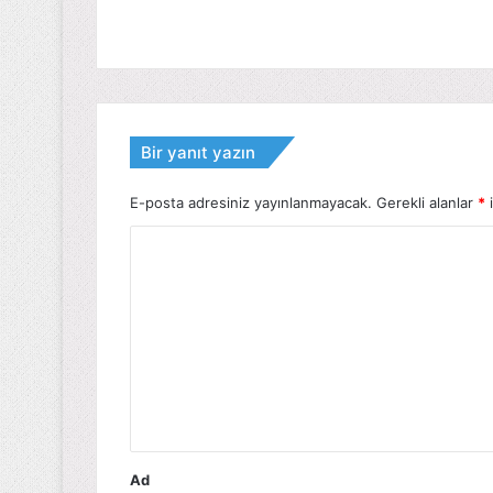
Bir yanıt yazın
E-posta adresiniz yayınlanmayacak.
Gerekli alanlar
*
i
Y
o
r
u
m
*
Ad