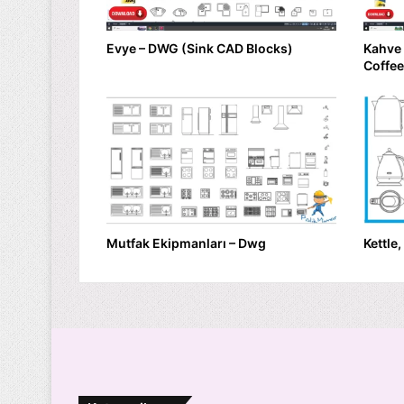
Evye – DWG (Sink CAD Blocks)
Kahve
Coffee
Mutfak Ekipmanları – Dwg
Kettle,