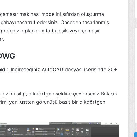
çamaşır makinası modelini sıfırdan oluşturma
çabayı tasarruf edersiniz. Önceden tasarlanmış
 projenizin planlarında bulaşık veya çamaşır
r.
 DWG
ıdır. İndireceğiniz AutoCAD dosyası içerisinde 30+
izimi silip, dikdörtgen şekline çevirirseniz Bulaşık
rimi yani üstten görünüşü basit bir dikdörtgen