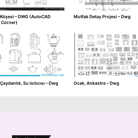
 Köşesi – DWG (AutoCAD
Mutfak Detay Projesi – Dwg
 Corner)
 Çaydanlık, Su Isıtıcısı – Dwg
Ocak, Ankastre – Dwg