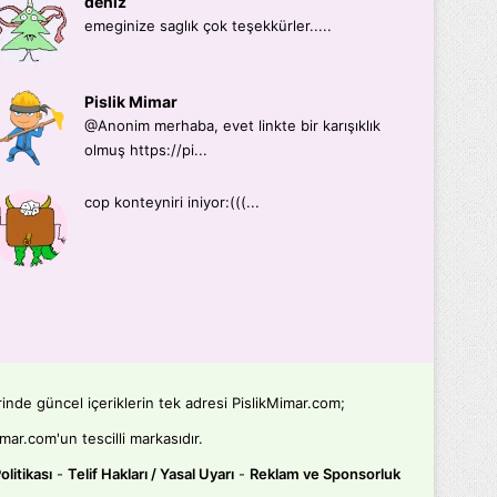
deniz
emeginize saglık çok teşekkürler.....
Pislik Mimar
@Anonim merhaba, evet linkte bir karışıklık
olmuş https://pi...
cop konteyniri iniyor:(((...
rinde güncel içeriklerin tek adresi PislikMimar.com;
mar.com'un tescilli markasıdır.
Politikası
-
Telif Hakları / Yasal Uyarı
-
Reklam ve Sponsorluk