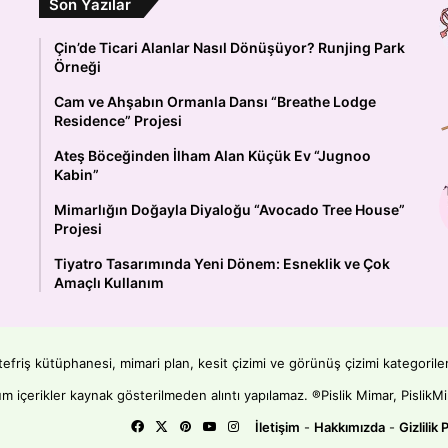
Son Yazılar
Çin’de Ticari Alanlar Nasıl Dönüşüyor? Runjing Park
Örneği
Cam ve Ahşabın Ormanla Dansı “Breathe Lodge
Residence” Projesi
Ateş Böceğinden İlham Alan Küçük Ev “Jugnoo
Kabin”
Mimarlığın Doğayla Diyaloğu “Avocado Tree House”
Projesi
Tiyatro Tasarımında Yeni Dönem: Esneklik ve Çok
Amaçlı Kullanım
, tefriş kütüphanesi, mimari plan, kesit çizimi ve görünüş çizimi kategorile
m içerikler kaynak gösterilmeden alıntı yapılamaz. ®Pislik Mimar, PislikMi
Facebook
X
Pinterest
YouTube
Instagram
İletişim
-
Hakkımızda
-
Gizlilik 