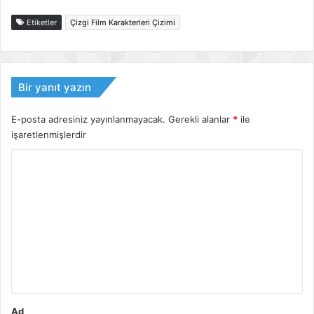
Etiketler
Çizgi Film Karakterleri Çizimi
Bir yanıt yazın
E-posta adresiniz yayınlanmayacak.
Gerekli alanlar
*
ile
işaretlenmişlerdir
Y
o
r
u
m
*
Ad