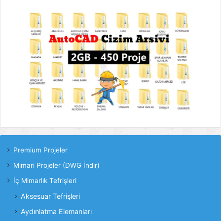
Premium Projeler
Mimari Projeler (DWG İndir)
İç Mimarlık Tefrişleri
Aksesuar Tefrişleri
Aydınlatma Elemanları