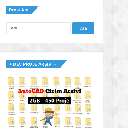
Proje Ara
Arama:
+ DEV PROJE ARŞİVİ +