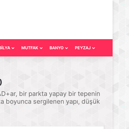
İLYA
MUTFAK
BANYO
PEYZAJ
)
D+ar, bir parkta yapay bir tepenin
fta boyunca sergilenen yapı, düşük