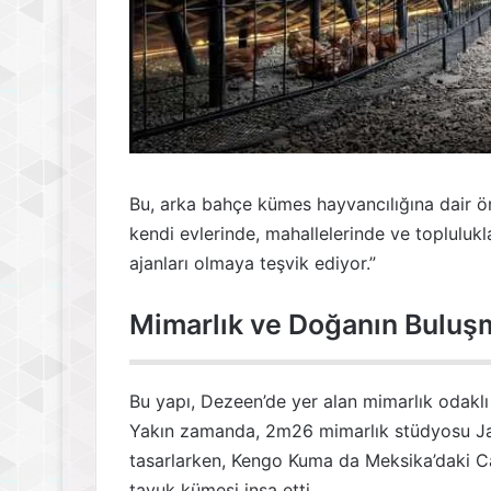
Bu, arka bahçe kümes hayvancılığına dair ön
kendi evlerinde, mahallelerinde ve topluluk
ajanları olmaya teşvik ediyor.”
Mimarlık ve Doğanın Buluş
Bu yapı, Dezeen’de yer alan mimarlık odaklı 
Yakın zamanda, 2m26 mimarlık stüdyosu Ja
tasarlarken, Kengo Kuma da Meksika’daki Ca
tavuk kümesi inşa etti.