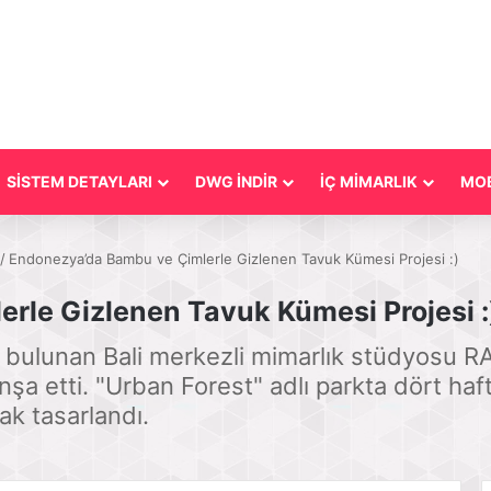
SİSTEM DETAYLARI
DWG İNDİR
İÇ MİMARLIK
MOB
/
Endonezya’da Bambu ve Çimlerle Gizlenen Tavuk Kümesi Projesi :)
rle Gizlenen Tavuk Kümesi Projesi :
bulunan Bali merkezli mimarlık stüdyosu RA
nşa etti. "Urban Forest" adlı parkta dört ha
rak tasarlandı.