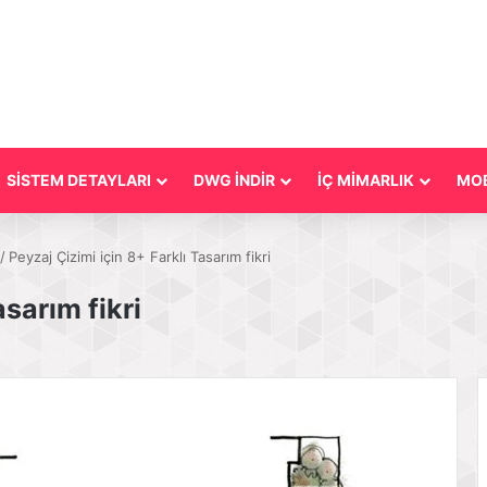
SİSTEM DETAYLARI
DWG İNDİR
İÇ MİMARLIK
MOB
/
Peyzaj Çizimi için 8+ Farklı Tasarım fikri
asarım fikri