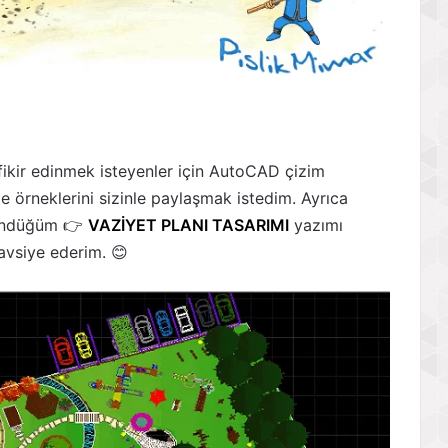
fikir edinmek isteyenler için AutoCAD çizim
e örneklerini sizinle paylaşmak istedim. Ayrıca
şündüğüm 👉
VAZİYET PLANI TASARIMI
yazımı
avsiye ederim. 😊