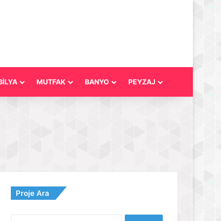
İLYA
MUTFAK
BANYO
PEYZAJ
Proje Ara
Arama: