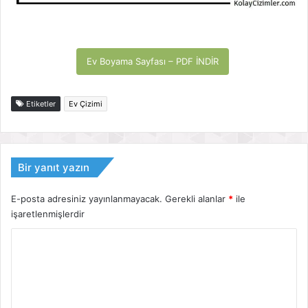
Ev Boyama Sayfası – PDF İNDİR
Etiketler
Ev Çizimi
Bir yanıt yazın
E-posta adresiniz yayınlanmayacak.
Gerekli alanlar
*
ile
işaretlenmişlerdir
Y
o
r
u