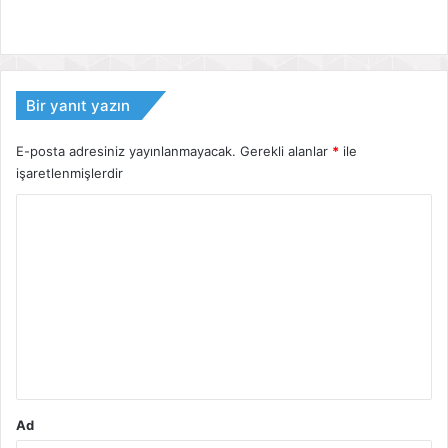
Bir yanıt yazın
E-posta adresiniz yayınlanmayacak.
Gerekli alanlar
*
ile
işaretlenmişlerdir
Y
o
r
u
m
*
Ad