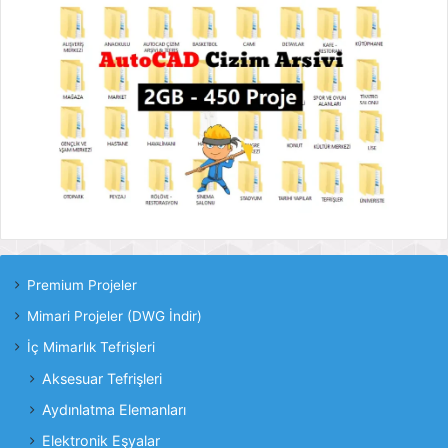
Premium Projeler
Mimari Projeler (DWG İndir)
İç Mimarlık Tefrişleri
Aksesuar Tefrişleri
Aydınlatma Elemanları
Elektronik Eşyalar