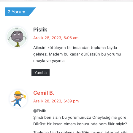
2 Yorum
d
Pislik
e
Aralık 28, 2023, 6:06 am
d
Ailesini kötüleyen bir insandan topluma fayda
i
gelmez. Madem bu kadar dürüstsün bu yorumu
k
onayla ve yayınla.
i
:
Yanıtla
d
Cemil B.
e
Aralık 28, 2023, 6:39 pm
d
@Pislik
i
Şimdi ben sizin bu yorumunuzu Onayladığıma göre,
k
Dürüst bir insan olmam konusunda hem fikir miyiz?
i
Topluma fayda gelmez dediğin insanın internet site
: