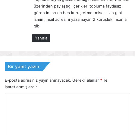
üzerinden paylaştığı içerikleri topluma faydasız
gören insan da beş kuruş etme, misal sizin gibi
ismini, mail adresini yazamayan 2 kuruşluk insanlar
gibi
Yanıtla
Bir yanıt yazın
E-posta adresiniz yayınlanmayacak.
Gerekli alanlar
*
ile
işaretlenmişlerdir
Y
o
r
u
m