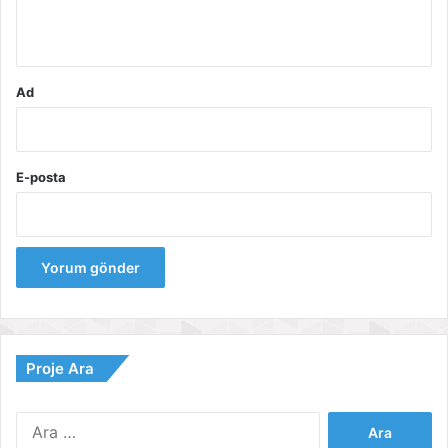
*
Ad
E-posta
Proje Ara
Arama: