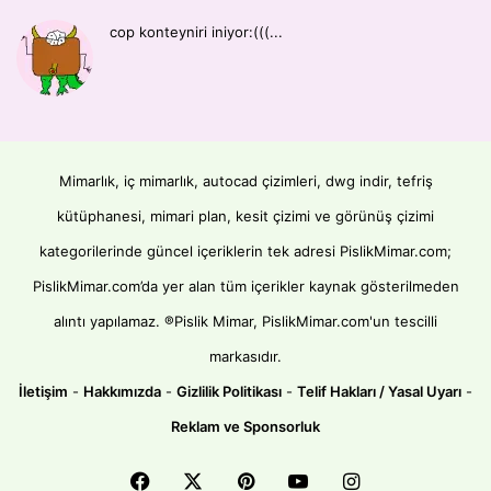
cop konteyniri iniyor:(((...
Mimarlık, iç mimarlık, autocad çizimleri, dwg indir, tefriş
kütüphanesi, mimari plan, kesit çizimi ve görünüş çizimi
kategorilerinde güncel içeriklerin tek adresi PislikMimar.com;
PislikMimar.com’da yer alan tüm içerikler kaynak gösterilmeden
alıntı yapılamaz. ®Pislik Mimar, PislikMimar.com'un tescilli
markasıdır.
İletişim
-
Hakkımızda
-
Gizlilik Politikası
-
Telif Hakları / Yasal Uyarı
-
Reklam ve Sponsorluk
Facebook
X
Pinterest
YouTube
Instagram