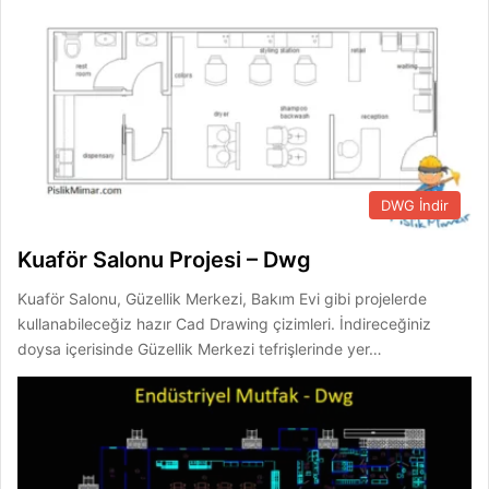
DWG İndir
Kuaför Salonu Projesi – Dwg
Kuaför Salonu, Güzellik Merkezi, Bakım Evi gibi projelerde
kullanabileceğiz hazır Cad Drawing çizimleri. İndireceğiniz
doysa içerisinde Güzellik Merkezi tefrişlerinde yer…