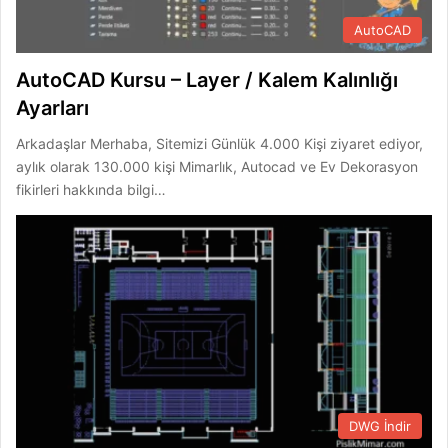
AutoCAD
AutoCAD Kursu – Layer / Kalem Kalınlığı
Ayarları
Arkadaşlar Merhaba, Sitemizi Günlük 4.000 Kişi ziyaret ediyor,
aylık olarak 130.000 kişi Mimarlık, Autocad ve Ev Dekorasyon
fikirleri hakkında bilgi…
DWG İndir