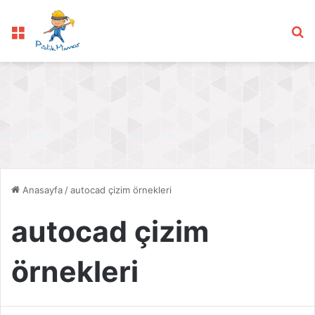
Menü
Ar
Anasayfa
/
autocad çizim örnekleri
autocad çizim
örnekleri