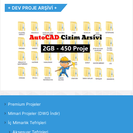
+ DEV PROJE ARŞİVİ +
Premium Projeler
Mimari Projeler (DWG İndir)
İç Mimarlık Tefrişleri
Aksesuar Tefrişleri