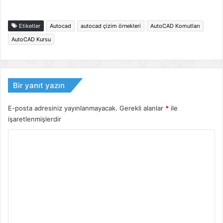
Etiketler
Autocad
autocad çizim örnekleri
AutoCAD Komutları
AutoCAD Kursu
Bir yanıt yazın
E-posta adresiniz yayınlanmayacak.
Gerekli alanlar
*
ile
işaretlenmişlerdir
Y
o
r
u
m
*