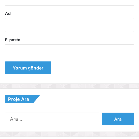
Ad
E-posta
Proje Ara
Arama: