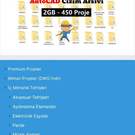
Premium Projeler
Mimari Projeler (DWG İndir)
İç Mimarlık Tefrişleri
Aksesuar Tefrişleri
Aydınlatma Elemanları
Elektronik Eşyalar
Perde
Müzik Aletleri