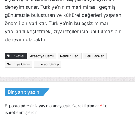
deneyim sunar. Türkiye’nin mimari mirası, geçmişi
günümüzle buluşturan ve kültürel değerleri yaşatan
önemli bir varlıktır. Türkiye’nin bu eşsiz mimari
yapılarını keşfetmek, ziyaretçiler için unutulmaz bir
deneyim olacaktır.
Etiketler
Ayasofya Camii
Nemrut Dağı
Peri Bacaları
Selimiye Camii
Topkapı Sarayı
Bir yanıt yazın
E-posta adresiniz yayınlanmayacak.
Gerekli alanlar
*
ile
işaretlenmişlerdir
Y
o