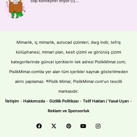
cop konteyniri iniyor:(((...
Mimarlık, iç mimarlık, autocad çizimleri, dwg indir, tefriş
kütüphanesi, mimari plan, kesit çizimi ve görünüş çizimi
kategorilerinde güncel içeriklerin tek adresi PislikMimar.com;
PislikMimar.com’da yer alan tüm içerikler kaynak gösterilmeden
alıntı yapılamaz. ®Pislik Mimar, PislikMimar.com'un tescilli
markasıdır.
İletişim
-
Hakkımızda
-
Gizlilik Politikası
-
Telif Hakları / Yasal Uyarı
-
Reklam ve Sponsorluk
Facebook
X
Pinterest
YouTube
Instagram