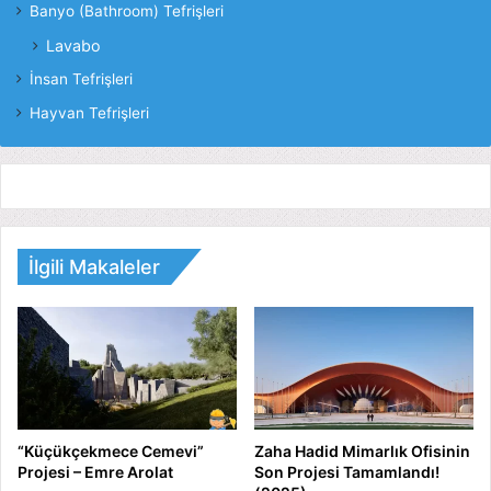
Banyo (Bathroom) Tefrişleri
Lavabo
İnsan Tefrişleri
Hayvan Tefrişleri
İlgili Makaleler
“Küçükçekmece Cemevi”
Zaha Hadid Mimarlık Ofisinin
Projesi – Emre Arolat
Son Projesi Tamamlandı!