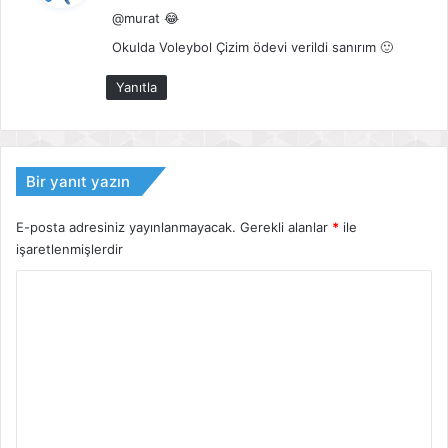
@murat 😂
i
k
Okulda Voleybol Çizim ödevi verildi sanırım 🙂
i
Yanıtla
:
Bir yanıt yazın
E-posta adresiniz yayınlanmayacak.
Gerekli alanlar
*
ile
işaretlenmişlerdir
Y
o
r
u
m
*