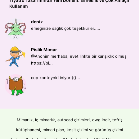
Tiyatro Tasarımında Yeni Dönem: Esneklik ve Çok Amaçlı
Kullanım
deniz
emeginize saglık çok teşekkürler.....
Pislik Mimar
@Anonim merhaba, evet linkte bir karışıklık olmuş
https://pi...
cop konteyniri iniyor:(((...
Mimarlık, iç mimarlık, autocad çizimleri, dwg indir, tefriş
kütüphanesi, mimari plan, kesit çizimi ve görünüş çizimi