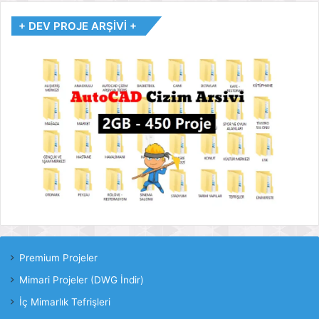
+ DEV PROJE ARŞİVİ +
Premium Projeler
Mimari Projeler (DWG İndir)
İç Mimarlık Tefrişleri