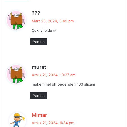
d
???
e
Mart 28, 2024, 3:49 pm
d
Çok iyi oldu ✅
i
k
Yanıtla
i
:
d
murat
e
Aralık 21, 2024, 10:37 am
d
mükemmel oh bedenden 100 alıcam
i
k
Yanıtla
i
:
d
Mimar
e
Aralık 21, 2024, 6:34 pm
d