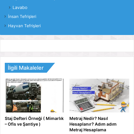
Lavabo
İnsan Tefrişleri
Hayvan Tefrişleri
İlgili Makaleler
Staj Defteri Örneği ( Mimarlık
Metraj Nedir? Nasıl
– Ofis ve Şantiye )
Hesaplanır? Adım adım
Metraj Hesaplama