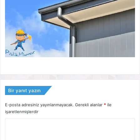
Bir yanıt yazın
E-posta adresiniz yayınlanmayacak.
Gerekli alanlar
*
ile
işaretlenmişlerdir
Y
o