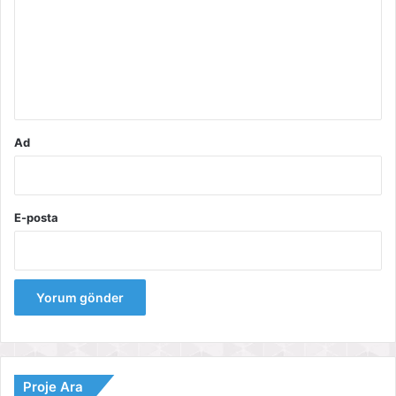
r
u
m
*
Ad
E-posta
Proje Ara