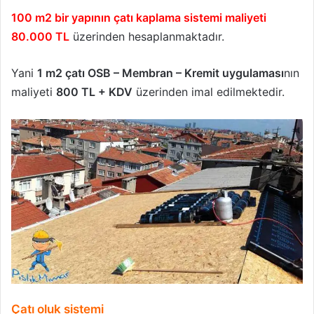
100 m2 bir yapının çatı kaplama sistemi maliyeti
80.000 TL
üzerinden hesaplanmaktadır.
Yani
1 m2 çatı OSB – Membran – Kremit uygulaması
nın
maliyeti
800 TL + KDV
üzerinden imal edilmektedir.
Çatı oluk sistemi