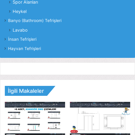
Spor Alanları
Heykel
Banyo (Bathroom) Tefrişleri
Lavabo
İnsan Tefrişleri
Hayvan Tefrişleri
İlgili Makaleler