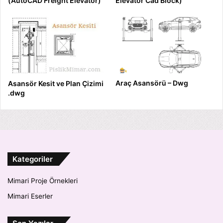
(AutoCAD Freight Elevator)
Elevator Cad Block)
Araç Asansörü – Dwg
Asansör Kesit ve Plan Çizimi
.dwg
Kategoriler
Mimari Proje Örnekleri
Mimari Eserler