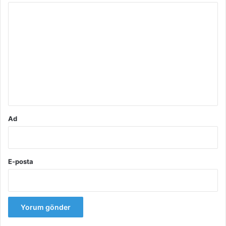
Y
o
r
u
m
*
Ad
E-posta