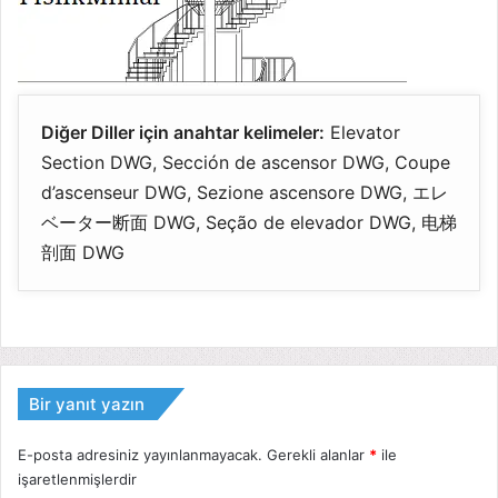
Diğer Diller için anahtar kelimeler:
Elevator
Section DWG, Sección de ascensor DWG, Coupe
d’ascenseur DWG, Sezione ascensore DWG, エレ
ベーター断面 DWG, Seção de elevador DWG, 电梯
剖面 DWG
Bir yanıt yazın
E-posta adresiniz yayınlanmayacak.
Gerekli alanlar
*
ile
işaretlenmişlerdir