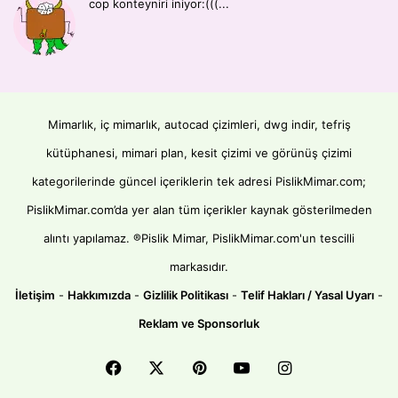
cop konteyniri iniyor:(((...
Mimarlık, iç mimarlık, autocad çizimleri, dwg indir, tefriş
kütüphanesi, mimari plan, kesit çizimi ve görünüş çizimi
kategorilerinde güncel içeriklerin tek adresi PislikMimar.com;
PislikMimar.com’da yer alan tüm içerikler kaynak gösterilmeden
alıntı yapılamaz. ®Pislik Mimar, PislikMimar.com'un tescilli
markasıdır.
İletişim
-
Hakkımızda
-
Gizlilik Politikası
-
Telif Hakları / Yasal Uyarı
-
Reklam ve Sponsorluk
Facebook
X
Pinterest
YouTube
Instagram