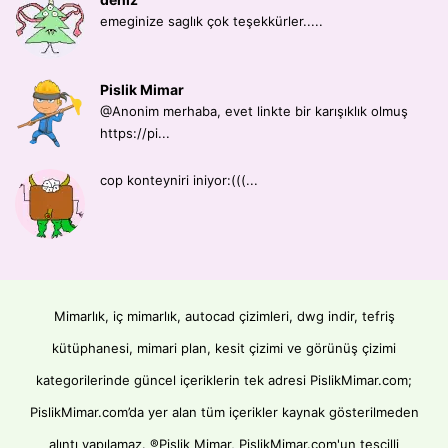
emeginize saglık çok teşekkürler.....
Pislik Mimar
@Anonim merhaba, evet linkte bir karışıklık olmuş
https://pi...
cop konteyniri iniyor:(((...
Mimarlık, iç mimarlık, autocad çizimleri, dwg indir, tefriş
kütüphanesi, mimari plan, kesit çizimi ve görünüş çizimi
kategorilerinde güncel içeriklerin tek adresi PislikMimar.com;
PislikMimar.com’da yer alan tüm içerikler kaynak gösterilmeden
alıntı yapılamaz. ®Pislik Mimar, PislikMimar.com'un tescilli