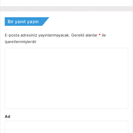
Bir yanıt yazın
E-posta adresiniz yayınlanmayacak.
Gerekli alanlar
*
ile
işaretlenmişlerdir
Y
o
r
u
m
*
Ad