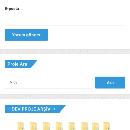
E-posta
Proje Ara
Arama:
+ DEV PROJE ARŞİVİ +