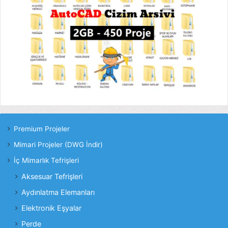
Premium Projeler
Mimari Projeler (DWG İndir)
İç Mimarlık Tefrişleri
Aksesuar Tefrişleri
Aydınlatma Elemanları
Elektronik Eşyalar
Perde