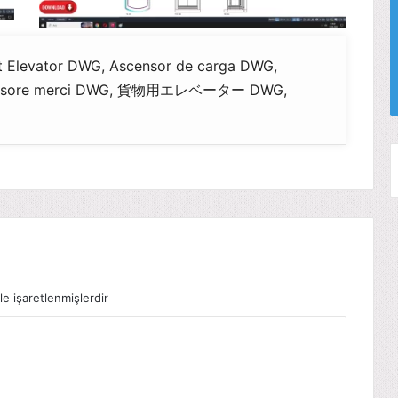
ht Elevator DWG, Ascensor de carga DWG,
scensore merci DWG, 貨物用エレベーター DWG,
le işaretlenmişlerdir