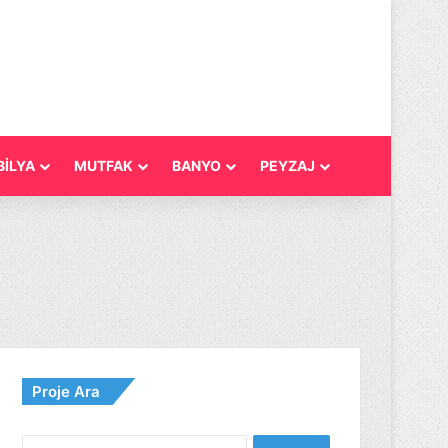
İLYA
MUTFAK
BANYO
PEYZAJ
Proje Ara
Arama: