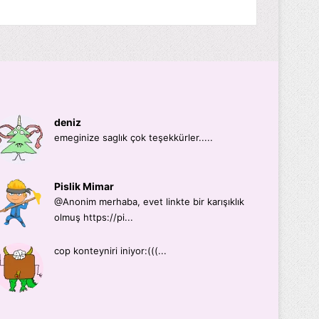
deniz
emeginize saglık çok teşekkürler.....
Pislik Mimar
@Anonim merhaba, evet linkte bir karışıklık
olmuş https://pi...
cop konteyniri iniyor:(((...