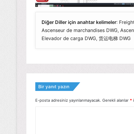
Diğer Diller için anahtar kelimeler
: Freig
Ascenseur de marchandises DWG, A
Elevador de carga DWG, 货运电梯 DWG
Bir yanıt yazın
E-posta adresiniz yayınlanmayacak.
Gerekli alanlar
*
i
Y
o
r