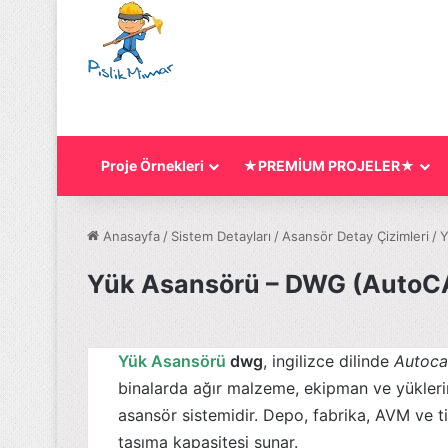
Proje Örnekleri
★PREMİUM PROJELER★
Anasayfa
/
Sistem Detayları
/
Asansör Detay Çizimleri
/
Y
Yük Asansörü – DWG (AutoCA
Yük Asansörü
dwg
, ingilizce dilinde
Autoca
binalarda ağır malzeme, ekipman ve yüklerin
asansör sistemidir. Depo, fabrika, AVM ve ti
taşıma kapasitesi sunar.