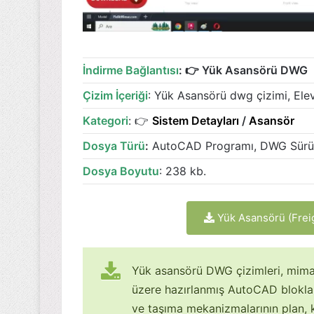
İndirme Bağlantısı
: 👉 Yük Asansörü DWG
Çizim İçeriği
: Yük Asansörü dwg çizimi, El
Kategori
: 👉
Sistem Detayları
/
Asansör
Dosya Türü
:
AutoCAD Programı, DWG Sür
Dosya Boyutu
: 238 kb.
Yük Asansörü (Frei
Yük asansörü DWG çizimleri, mimar
üzere hazırlanmış AutoCAD blokların
ve taşıma mekanizmalarının plan, 