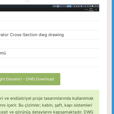
evator Cross-Section dwg drawing
ümü
ght Elevator) – DWG Download
i ve endüstriyel proje tasarımlarında kullanılmak
ı içerir. Bu çizimler; kabin, şaft, kapı sistemleri
kesit ve görünüş detaylarını kapsamaktadır. DWG