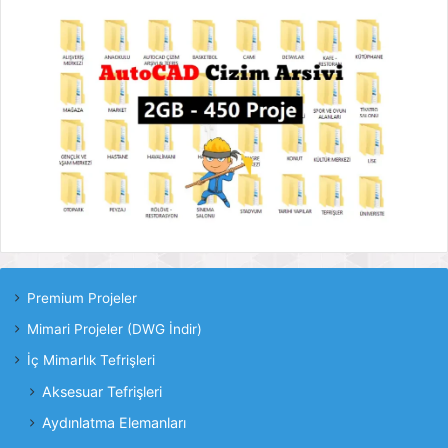
Premium Projeler
Mimari Projeler (DWG İndir)
İç Mimarlık Tefrişleri
Aksesuar Tefrişleri
Aydınlatma Elemanları