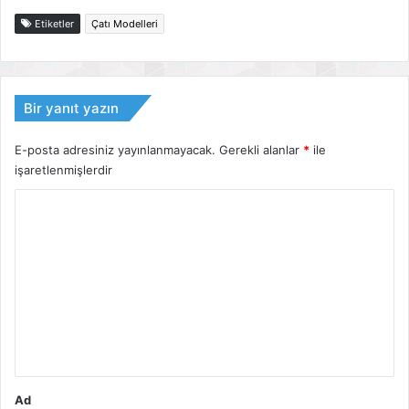
Etiketler
Çatı Modelleri
Bir yanıt yazın
E-posta adresiniz yayınlanmayacak.
Gerekli alanlar
*
ile
işaretlenmişlerdir
Y
o
r
u
m
*
Ad