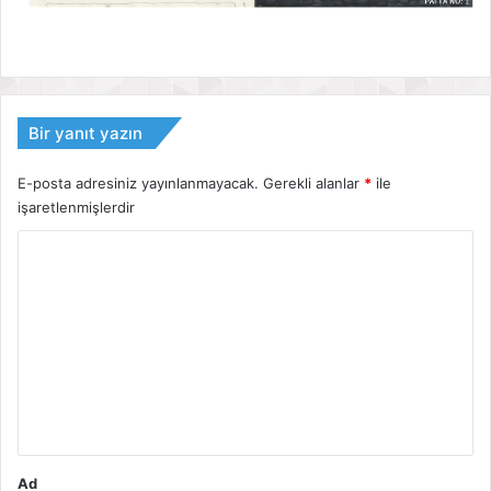
Bir yanıt yazın
E-posta adresiniz yayınlanmayacak.
Gerekli alanlar
*
ile
işaretlenmişlerdir
Y
o
r
u
m
*
Ad