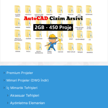
Premium Projeler
Mimari Projeler (DWG İndir)
İç Mimarlık Tefrişleri
Aksesuar Tefrişleri
Aydınlatma Elemanları