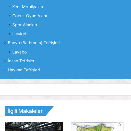
Kent Mobilyaları
Çocuk Oyun Alanı
Spor Alanları
Heykel
Banyo (Bathroom) Tefrişleri
Lavabo
İnsan Tefrişleri
Hayvan Tefrişleri
İlgili Makaleler