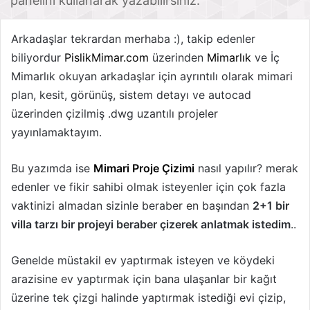
panelini kullanarak yazabilirsiniz.
1) Duvar Çizimi
Arkadaşlar tekrardan merhaba :), takip edenler
biliyordur
PislikMimar.com
üzerinden
Mimarlık
ve İç
2) Kapı Çizimi
Mimarlık okuyan arkadaşlar için ayrıntılı olarak mimari
3) Pencere Çizimi
plan, kesit, görünüş, sistem detayı ve autocad
3) Kolon Çizimi
üzerinden çizilmiş .dwg uzantılı projeler
yayınlamaktayım.
5) Tefriş çizimi
6) Mahal Detayları
Bu yazımda ise
Mimari Proje Çizimi
nasıl yapılır? merak
edenler ve fikir sahibi olmak isteyenler için çok fazla
7) Aks Yerleşimi
vaktinizi almadan sizinle beraber en başından
2+1 bir
8) Ölçülendirme
villa tarzı bir projeyi beraber çizerek anlatmak istedim
..
8.1) Aks Çizimi
Genelde müstakil ev yaptırmak isteyen ve köydeki
8.2 Plan Ölçülendirme
arazisine ev yaptırmak için bana ulaşanlar bir kağıt
8.3 Detay ölçüleri
üzerine tek çizgi halinde yaptırmak istediği evi çizip,