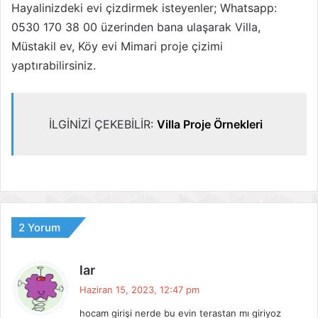
Hayalinizdeki evi çizdirmek isteyenler; Whatsapp:
0530 170 38 00 üzerinden bana ulaşarak Villa,
Müstakil ev, Köy evi Mimari proje çizimi
yaptırabilirsiniz.
İLGİNİZİ ÇEKEBİLİR:
Villa Proje Örnekleri
2 Yorum
d
lar
e
Haziran 15, 2023, 12:47 pm
d
hocam girişi nerde bu evin terastan mı giriyoz
i