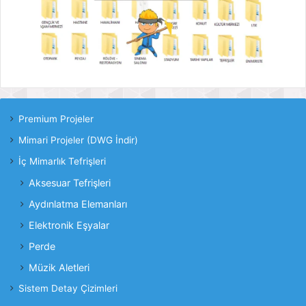
Premium Projeler
Mimari Projeler (DWG İndir)
İç Mimarlık Tefrişleri
Aksesuar Tefrişleri
Aydınlatma Elemanları
Elektronik Eşyalar
Perde
Müzik Aletleri
Sistem Detay Çizimleri