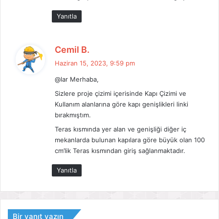
k
Yanıtla
i
:
d
Cemil B.
e
Haziran 15, 2023, 9:59 pm
d
@lar Merhaba,
i
k
Sizlere proje çizimi içerisinde Kapı Çizimi ve
i
Kullanım alanlarına göre kapı genişlikleri linki
bırakmıştım.
:
Teras kısmında yer alan ve genişliği diğer iç
mekanlarda bulunan kapılara göre büyük olan 100
cm’lik Teras kısmından giriş sağlanmaktadır.
Yanıtla
Bir yanıt yazın