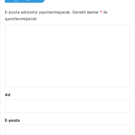
E-posta adresiniz yayınlanmayacak.
Gerekli alanlar
*
ile
işaretlenmişlerdir
Y
o
r
u
m
*
Ad
E-posta