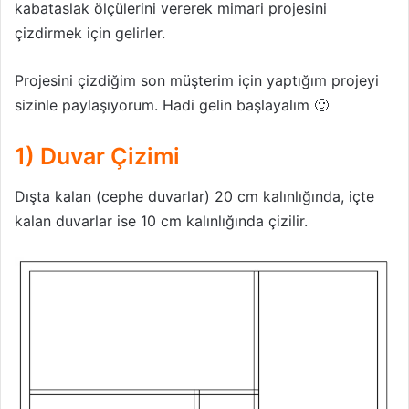
9) Kesit Çizgisi
kabataslak ölçülerini vererek mimari projesini
çizdirmek için gelirler.
10) 2+1 Ev Projesi
Projesini çizdiğim son müşterim için yaptığım projeyi
sizinle paylaşıyorum. Hadi gelin başlayalım 🙂
1) Duvar Çizimi
Dışta kalan (cephe duvarlar) 20 cm kalınlığında, içte
kalan duvarlar ise 10 cm kalınlığında çizilir.