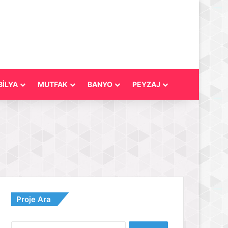
İLYA
MUTFAK
BANYO
PEYZAJ
Proje Ara
Arama: