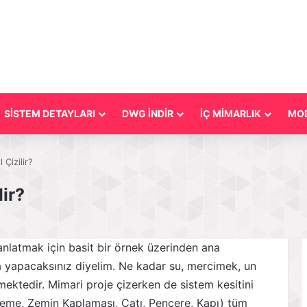
SİSTEM DETAYLARI
DWG İNDİR
İÇ MİMARLIK
MOB
 Çizilir?
lir?
anlatmak için basit bir örnek üzerinden ana
a yapacaksınız diyelim. Ne kadar su, mercimek, un
mektedir. Mimari proje çizerken de sistem kesitini
öşeme, Zemin Kaplaması, Çatı, Pencere, Kapı) tüm