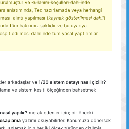
turulmuştur ve
kullanım koşulları dahilinde
ders anlatımında, Tez hazırlamada veya herhangi
lması, alıntı yapılması (
kaynak gösterilmesi dahil
)
da tüm hakkımız saklıdır ve bu uyarıya
espit edilmesi dahilinde tüm yasal yaptırımlar
kler arkadaşlar ve
1/20 sistem detayı nasıl çizilir?
plama ve sistem kesiti ölçeğinden bahsetmek
asıl yapılır?
merak edenler için; bir önceki
Hesaplama
yazımı okuyabilirler. Konumuza dönersek
rkı anlamak için her iki ölçek türünden çizilmiş