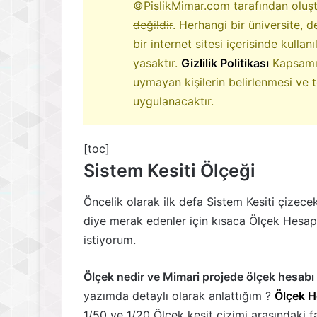
©PislikMimar.com tarafından oluş
değildir
. Herhangi bir üniversite, 
bir internet sitesi içerisinde kullanı
yasaktır.
Gizlilik Politikası
Kapsamın
uymayan kişilerin belirlenmesi ve t
uygulanacaktır.
[toc]
Sistem Kesiti Ölçeği
Öncelik olarak ilk defa Sistem Kesiti çizece
diye merak edenler için kısaca Ölçek Hesa
istiyorum.
Ölçek nedir ve Mimari projede ölçek hesabı n
yazımda detaylı olarak anlattığım ?
Ölçek 
1/50 ve 1/20 Ölçek kesit çizimi arasındaki fa