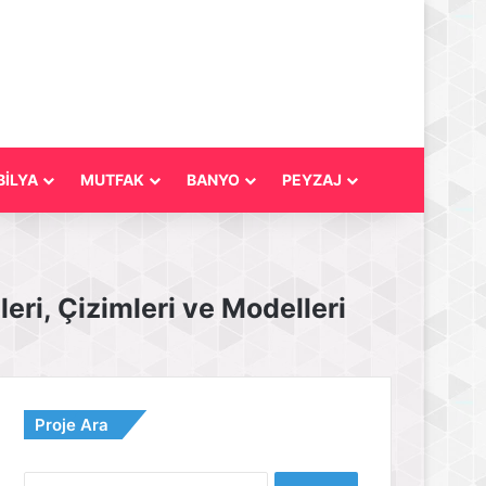
İLYA
MUTFAK
BANYO
PEYZAJ
eri, Çizimleri ve Modelleri
Proje Ara
Arama: