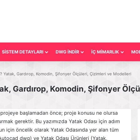
SİSTEM DETAYLARI
DWG İNDİR
İÇ MİMARLIK
MOB
? Yatak, Gardırop, Komodin, Şifonyer Ölçüleri, Çizimleri ve Modelleri
ak, Gardırop, Komodin, Şifonyer Ölçül
ir projeye başlamadan önce; proje konusu ne olursa
uşturmak gerektir. Bu yazımızda Yatak Odası için adım
n için öncelik olarak Yatak Odasında yer alan tüm
 (Autocad dwg) ve Yatak Odası Ürünleri (Yatak,