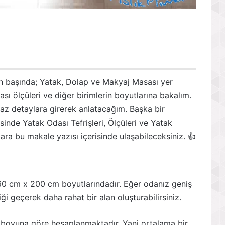
in başında; Yatak, Dolap ve Makyaj Masası yer
ası ölçüleri ve diğer birimlerin boyutlarına bakalım.
az detaylara girerek anlatacağım. Başka bir
inde Yatak Odası Tefrişleri, Ölçüleri ve Yatak
ylara bu makale yazısı içerisinde ulaşabileceksiniz. 👍
160 cm x 200 cm boyutlarındadır. Eğer odanız geniş
iği geçerek daha rahat bir alan oluşturabilirsiniz.
an boyuna göre hesaplanmaktadır. Yani ortalama bir