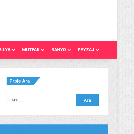
İLYA
MUTFAK
BANYO
PEYZAJ
Proje Ara
Arama: