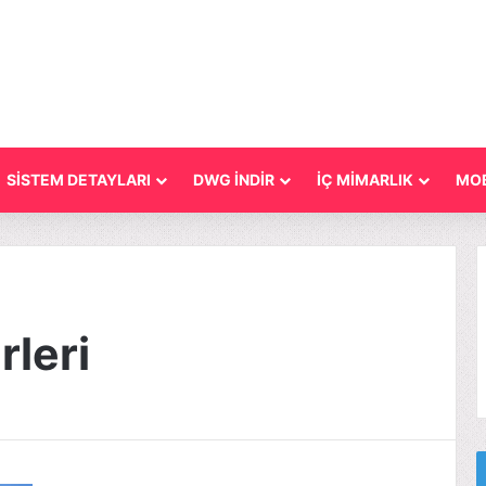
SİSTEM DETAYLARI
DWG İNDİR
İÇ MİMARLIK
MOB
rleri